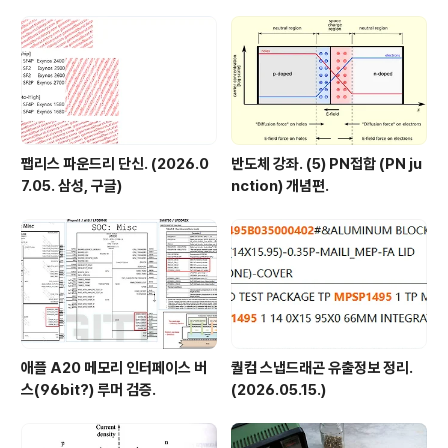
e, SW6100?)
팹리스 파운드리 단신. (2026.0
반도체 강좌. (5) PN접합 (PN ju
7.05. 삼성, 구글)
nction) 개념편.
애플 A20 메모리 인터페이스 버
퀄컴 스냅드래곤 유출정보 정리.
스(96bit?) 루머 검증.
(2026.05.15.)