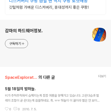
디스커버리 쿠팡 급할 땐 역시 쿠팡 로켓배송
깃털처럼 가벼운 디스커버리, 휴대성까지 좋은 쿠팡!
로그 정보
감마의 하드웨어정보.
구독하기
더보기
SpaceExploration
의 다른 글
5월 18일의 밤하늘.
글 내용
비가 추적추적와서 습해지는게 점점 여름을 향해가고 있습니다. 고온다습과 벌
레의 조합이 곧 온다는게 씁쓸하네요. 흑. ㅠㅠ 하늘이 이 꼴이라 별은 안 보이지
만 컴퓨터를 통해서 볼 수 있다는게 어디인가요. 서울에선 어차피 맑아도 잘 안
0
0
2010. 7. 5.
보여요. 사진들은 원본 사이즈가 크니까 클릭해서 보는게 훨 낫습니다. 일단 서