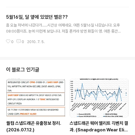
쪽을. 토성, 화성이 일단 보이네요. 조스마도 보이네요. 뒤에도 나오겠지만 암드
는 cpu 코드네임에 천체 이름을 많이씁니다. 천체이름도 그리스 로마 신화같은
5월16일, 달 옆에 있었던 별은??
데서 따온게 많아서 암드가 천체를 생각한건지 신화를 생각한건지 모르겠네요.
글 내용
개인적으론 천체를 생각하고 지었다고 봅니다만. 북동쪽으로 가보죠. 데네브가
흠 오늘 저녁에 나갔다가......시간상 어제네요. 여튼 5월16일 나갔습니다. 오후
보이네요. 주변이 백조자리인가보네요. 왼쪽에 폴라리스(북극성)이 보입니다.
08:00쯤이죠. 눈에 이런게 보입니다. 저질 폰카라 밤엔 화질이 영. 여튼 중간에
북쪽을 가보죠. 정북라인..
달 위에 왠 별이. 자 뭔지 찾아봅시다. 검색하기 귀찮아서 성도보는 프로그램으
0
0
2010. 7. 5.
로 해봤습니다. (그림이 작으면 그림을 클릭) 지역정보는 서울로 되있고, 당시
날짜와 시간을 입력합니다. 5월16일 오후 08:00 정도. 달을 찾아봅니다. 배율
탓인지 위에 뭐가 없네요. 확대해봅니다. (그림이 작으면 그림을 클릭) 아 금성
이었네요. 그냥 항성일거라 생각했는데 금성이라니. 생각치도 못한거라 괜히 반
가웠습니다. 써놓고보니 손발이 오글오글 ㄷㄷㄷ
이 블로그 인기글
퀄컴 스냅드래곤 유출정보 정리.
스냅드래곤 웨어 엘리트 긱벤치 결
(2026.07.12.)
과. (Snapdragon Wear Elit