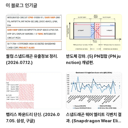
없습니다. (ARM vs X86 성능 비교. (Ubuntu)) - 20..
이 블로그 인기글
퀄컴 스냅드래곤 유출정보 정리.
반도체 강좌. (5) PN접합 (PN ju
(2026.07.12.)
nction) 개념편.
팹리스 파운드리 단신. (2026.0
스냅드래곤 웨어 엘리트 긱벤치 결
7.05. 삼성, 구글)
과. (Snapdragon Wear Elit
e, SW6100?)