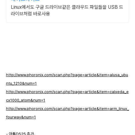
Linux에서도 구글 드라이브같은 클라우드 파일들을 USB 드
라이브처럼 바로사용
http://www.phoronix.com/scan.php?page=article&item=alusa_ubu
ntu_1210&num=1
http://www.phoronix.com/scan.php?page=article&item=calxeda_e
cx1000_atom&num=1
http://www.phoronix.com/scan.php?page=article&item=arm_linux_
fourway&num=1
- 아톰D525 추가.