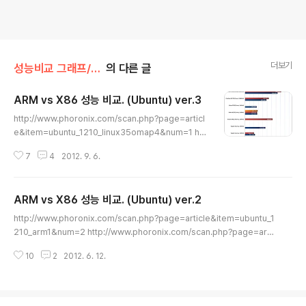
더보기
성능비교 그래프/ARM vs X86(X64)
의 다른 글
ARM vs X86 성능 비교. (Ubuntu) ver.3
글 내용
http://www.phoronix.com/scan.php?page=articl
e&item=ubuntu_1210_linux35omap4&num=1 htt
p://www.phoronix.com/scan.php?page=article&
7
4
2012. 9. 6.
item=odroid_panda_linaro&num=1 등등 - 아톰 n2
70 12.10 결과 추가. - OMAP 4460 결과 갱신. - 엑시
노스 4412 추가. (ODROID-X) - 기준이 되는 OMAP44
ARM vs X86 성능 비교. (Ubuntu) ver.2
60 11.xx 결과가 상승하면서, 전체 수치가 그에 맞춰 변동.
글 내용
- 엑시노스 4412 는 동클럭임에도 테그라3 와 상당한 차
http://www.phoronix.com/scan.php?page=article&item=ubuntu_1
이를 보입니다. 우분투 버전이 같다면 테그라3 결과도 꽤
210_arm1&num=2 http://www.phoronix.com/scan.php?page=arti
나 상승할 것 같은데, 얼마나 될지는 돼봐야 아는거니까요.
cle&item=ubuntu_hardyprecise_old&num=1 이전 자료의 업데이트입
- 클럭당 성능에서 엑시노스 쿼드..
10
2
2012. 6. 12.
니다. (ARM vs X86 성능 비교. (Ubuntu)) Ubuntu 12.10 결과가 추가되었
습니다. (기존 것은 12.04) OMAP4460 결과가 상승. 다른 제품들은 테스트
결과가 없어서 어떻게 될지 모르겠네요. T2400 도 상승했습니다. (결과를 클
럭으로 나눠서, 1GHz 기준으로 졍규화한 결과.) - 결론 자체는 이전과 차이가