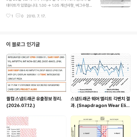
깔끔하고 조작하기 좋고 좋을거같은데 왜 안 만드는지. 크기 ..
데이트가 있었습니다. 1.00 -> 1.05 개선사항, 버그수정은
위에 나와있죠. 전부 다 확인해보진 못 하겠고, 일단 걸리는
1
0
2010. 7. 17.
거만 확인해보죠. 그러기 위해서 우선 펌업부터. iriver pl
us 4를 통해서 해야합니다. T8을 일단 데이터 전송모드로
연결. 프로그램을 실행시키면 저렇게 떠요. 시작하면 순식
간에 끝납니다. 이 단계는 그냥 T8 메모리에 새로운 펌웨
어를 다운받는 단계인듯. 컴터에서 연결 케이블빼고 켜보
이 블로그 인기글
면, 저렇게 펌업 시작합니다. 시간 좀 걸리네요. 1~2분정
도. 끝났네요. 켜봅니다. 음악파일은 무사. 대신 설정은 완
전 초기화됩니다. 설정할게 몇가지 없으니 그냥 변경 사항
확인하면서 셋팅. - 개선점 재생 중에 파일 탐색하다가, 재
생 ..
퀄컴 스냅드래곤 유출정보 정리.
스냅드래곤 웨어 엘리트 긱벤치 결
(2026.07.12.)
과. (Snapdragon Wear Elit
e, SW6100?)