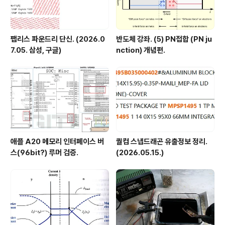
팹리스 파운드리 단신. (2026.0
반도체 강좌. (5) PN접합 (PN ju
7.05. 삼성, 구글)
nction) 개념편.
애플 A20 메모리 인터페이스 버
퀄컴 스냅드래곤 유출정보 정리.
스(96bit?) 루머 검증.
(2026.05.15.)