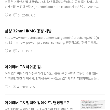
제목은 거창한데 별 내용없습니다. 일단 글로벌파운더리의 공정 로드맵입니다.
현재 생산 예정에 있는게, 40nm의 southern islands가 10년후반. 28nm의
northern islands가 10년후반/11년초 32nm의 amd 퓨전이 10년말/11년
0
0
2010. 7. 5.
초 로드맵대로면 3사분기부터 32nm SOI, 40nm 벌크 공정 시험생산들어가
고, 4사분기부터 28nm 벌크 공정들어가니 제품출시랑 어느정도 맞아떨어집
니다. 32nm부턴 Gate-Firtst High K Metal Gate 라는데 gate-first 관련
삼성 32nm HKMG 공정 개발.
된 자세한 자료는 밑의 것들을 참고. http://www.electroiq.com/index/dis
글 내용
play/semiconductors-article-display/2809542897/articles..
http://www.computerbase.de/news/allgemein/forschung/2010/ju
ni/32-nm-low-power-prozess_samsung/ 한문장으로, '한국 기흥의
삼성 300mm 생산라인에서, High-K Metal-Gate(HKMG)에 기반한 32n
0
2
2010. 7. 5.
m 저전력 프로세서의 테스트를 통과했다.' 추가로. IBM joint development
alliance(JDA)와 협력. 28nm LP 기술로의 전환도 순조로울듯. 45nm-LP
기반 프로세서와 비교해서, 동클럭에서 30% 낮은 소비전력, 55% 낮은 누설전
아이리버 T8 아쉬운 점.
류. 32nm-lp hkmg는 최초라는데 정확히는 모르겠네요. arm 기반 soc 한정
글 내용
이긴하지만 삼성의 파운드리 사업도 장난이 아닌듯. 궁극적으로 cpu를 노리는
아직 초기 펌웨어라 아쉬운 점이 있어요. 사용법을 잘 몰라서 그런걸 수도 있는
걸까요.
데 해볼만한건 다 해봐서. 1. 재생 중에 목록으로 갔다가 다시 재생화면으로 돌
아가는게 안됨. 2. 라디오 주파수 자동 검색 없음. 잘 됩니다. 초반에 안되던건
1
4
2010. 7. 5.
원인불명.;; 3. 곡 넘기는 속도나 파일목록보는 속도가 좀 느린듯.(이건 다른 제
품도 이런건가.) 4. 켰을때 이전 재생위치에서 자동으로 재생되었으면. 지금은
그냥 초기상태로 감. 5. eq에서 예전에 있는 3D 있었으면. 6. 파일명 대신 태그
아이리버 T8 펌웨어 업데이트. 변경점은?
로 파일정보 나오게 하는 기능 필요. 7. 재생시 파일 비트레이트 표시되게. 8. 기
글 내용
본음량 너무 큼. 1로 해도 쩌렁쩌렁;; imp550 리모컨 모양으로 mp3 만들면
6월 28일자로 아이리버 mp3 플레이어 T8의 펌웨어 업