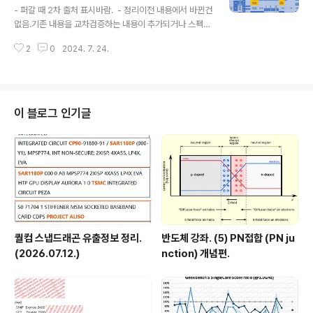
RL-S) 6+8코어 제품 GPU GT1 6+8코어면 메테오 레
- 퍼갈 때 2차 출처 표시바람. - 정리이전 내용에서 바뀐건
이크 사례로 봤을 때 울트라5..
없음.기존 내용을 교차검증하는 내용이 추가되거나 스펙
외 내용이 나온게 있음. - 애로우 레이크 (Arrow Lake)
2
0
2024. 7. 24.
(https://www.youtube.com/watch?v=dJbUB6Pfc
90&t=546shttps://videocardz.com/newz/intel-a
rrow-lake-h-processor-with-24-cores-has-re
portedly-been-photographed)애로우레이크-H(A
RL-H)라고 주장하는 패키지 이미지. 타일 기능을 추정하
이 블로그 인기글
여 표기한게 왼쪽이고, 오른쪽은 메테오 레이크임.애로우
레이크에서 메테오 레이크의 SOC, IOE 타일을 재활용한
다고 했는데그렇다면 애로우 레이크의 컴퓨트 타일은 메테
오 레이..
퀄컴 스냅드래곤 유출정보 정리.
반도체 강좌. (5) PN접합 (PN ju
(2026.07.12.)
nction) 개념편.