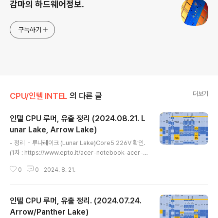
감마의 하드웨어정보.
구독하기
더보기
CPU/인텔 INTEL
의 다른 글
인텔 CPU 루머, 유출 정리 (2024.08.21. L
unar Lake, Arrow Lake)
글 내용
- 정리 - 루나레이크 (Lunar Lake)Core5 226V 확인.
(1차 : https://www.epto.it/acer-notebook-acer-n
x-j2jet-003-swift-14-ai-sf14-51-58aa-copilot-
0
0
2024. 8. 21.
gray-p-22BB0933061.html)(2차 : https://videoc
ardz.com/newz/acer-swift-14-ai-with-intel-cor
e-ultra-5-226v-lunar-lake-spotted-in-europe-
인텔 CPU 루머, 유출 정리. (2024.07.24.
first-retail-product-with-xe2-gpu-architectur
e) - 애로우레이크 (Arrow Lake)1. 애로우레이크-S(A
Arrow/Panther Lake)
글 내용