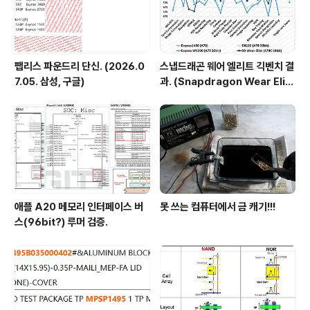
팹리스 파운드리 단신. (2026.0
스냅드래곤 웨어 엘리트 긱벤치 결
7.05. 삼성, 구글)
과. (Snapdragon Wear Elit
e, SW6100?)
애플 A20 메모리 인터페이스 버
못 쓰는 컴퓨터에서 금 캐기!!!
스(96bit?) 루머 검증.