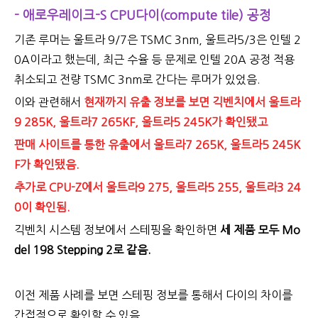
- 애로우레이크-S CPU다이(compute tile) 공정
기존 루머는 울트라 9/7은
TSMC 3nm
, 울트라5/3은
인텔 2
0A이
라고 했는데, 최근 수율 등 문제로
인텔 20A 공정
적용
취소되고 전량 TSMC 3nm로 간다는 루머가 있었음.
이와 관련해서
현재까지 유출 정보를 보면 긱벤치에서 울트라
9 285K, 울트라7 265KF, 울트라5 245K가 확인됐고
판매 사이트를 통한 유출에서 울트라7 265K, 울트라5 245K
F가 확인됐음.
추가로 CPU-Z에서 울트라9 275, 울트라5 255, 울트라3 24
0이 확인됨.
긱벤치 시스템 정보에서 스테핑을 확인하면
세 제품 모두 Mo
del 198 Stepping 2로 같음.
이전 제품 사례를 보면 스테핑 정보를 통해서 다이의 차이를
간접적으로 확인할 수 있음.