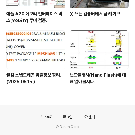
애플 A20 메모리 인터페이스 버
못 쓰는 컴퓨터에서 금 캐기!!!
스(96bit?) 루머 검증.
퀄컴 스냅드래곤 유출정보 정리.
낸드플래시(Nand Flash)에 대
(2026.05.15.)
해 알아봅시다.
의안내
티스토리
로그인
고객센터
© Daum Corp.