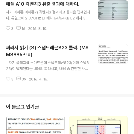
애플 A10 긱벤치3 유출 결과에 대하여.
글 내용
차기 아이폰(아이폰7) 긱벤치3 결과라고 올라온 캡쳐입니
다. 듀얼코어 2.37GHz L1 캐시 64/64KB L2 캐시 3M
B 램 3GB D01AP 총점 싱글 3548 / 멀티 6430 정수
3
16
2016. 8. 10.
싱글 3655 / 멀티 7046 Primate Labs 주인장이 fake
라고 했다는데, (링크 : http://www.macrumors.com/
2016/08/09/iphone-7-plus-geekbench-results
찌라시 읽기 (8) 스냅드래곤823 클럭. (MS
-reveal-a10-3gb-ram/) (긱벤치 만든데가 Primate L
abs 입니다.) 이게 진짜 fake라서 그렇게 말해준건지, 비
M8996Pro)
글 내용
밀유지때문에 아니라고 진화한건지는 시간이 지나봐야 알
- 차기 플래그쉽 스마트폰에 스냅드래곤823(이하 스냅8
겠지요. 사진 하단을 보면 image146712588913359
23)이 탑재된다는 내용의 찌라시고, 내용 중 간단한 사양
2.jpg 라는게 나옵니다. 이걸 구글에서 검색해보면..
이 포함되어 있습니다. 찌라시니까 반신반의로 계산해볼겁
3
39
2016. 4. 16.
니다. 찌라시가 결과적으로 맞으면 맞는거고, 틀리면 틀리
는거고. - 찌라시 (프사는 넘어갑시다.ㅋ) 스냅드래곤823
(MSM8996Pro) Kryo 쿼드코어 2.6GHz x2 + 2.0G
Hz x2 or 3.0GHz x1 + 2.0GHz x2 Adreno530 72
0MHz - 퀄컴 로드맵 퀄컴 로드맵을 보면 스냅823 (MS
이 블로그 인기글
M8996Pro)이 나오니 있는 제품은 맞습니다. 찌라시를
만드려면 최소한 뭐라도 알아야하니 이 정도 단계부터 틀
려 나갈 일은 없겠지요. 공정은 14nm 핀펫으로 나옵니다.
계속 삼성 공정 쓰는 모양이네요. 14LPP 공정..