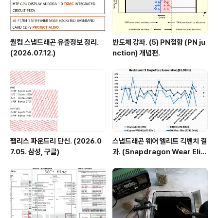
퀄컴 스냅드래곤 유출정보 정리.
반도체 강좌. (5) PN접합 (PN ju
(2026.07.12.)
nction) 개념편.
팹리스 파운드리 단신. (2026.0
스냅드래곤 웨어 엘리트 긱벤치 결
7.05. 삼성, 구글)
과. (Snapdragon Wear Elit
e, SW6100?)