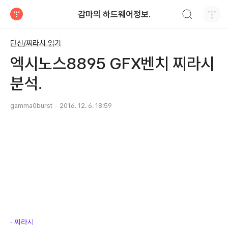
검색하기
감마의 하드웨어정보.
티스토리
단신/찌라시 읽기
엑시노스8895 GFX벤치 찌라시
분석.
gamma0burst
2016. 12. 6. 18:59
- 찌라시