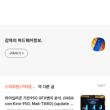
로그 정보
감마의 하드웨어정보.
구독하기
더보기
스마트폰/기타업체 ETC
의 다른 글
하이실리콘 기린950 GFX벤치 분석. (HiSili
con Kirin 950, Mali-T880) (update 2
글 내용
016.01.07)