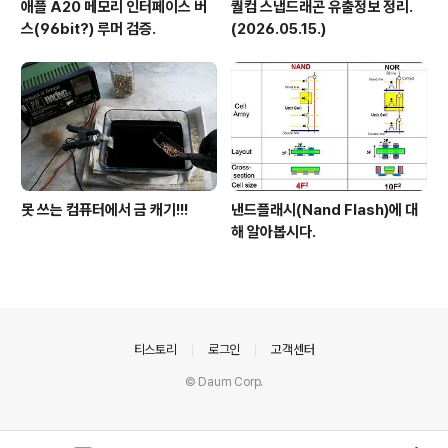
애플 A20 메모리 인터페이스 버
퀄컴 스냅드래곤 유출정보 정리.
스(96bit?) 루머 검증.
(2026.05.15.)
못 쓰는 컴퓨터에서 금 캐기!!!
낸드플래시(Nand Flash)에 대
해 알아봅시다.
의안내
티스토리
로그인
고객센터
© Daum Corp.