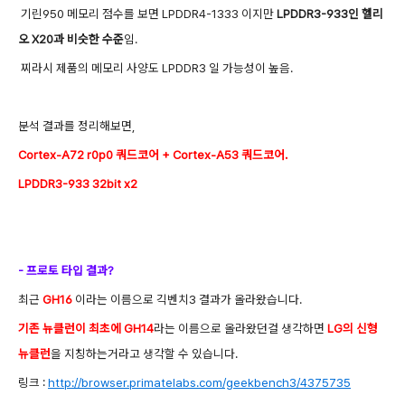
기린950 메모리 점수를 보면 LPDDR4-1333 이지만
LPDDR3-933인 헬리
오 X20과 비슷한 수준
임.
찌라시 제품의 메모리 사양도 LPDDR3 일 가능성이 높음.
분석 결과를 정리해보면,
Cortex-A72 r0p0 쿼드코어 + Cortex-A53 쿼드코어.
LPDDR3-933 32bit x2
- 프로토 타입 결과?
최근
GH16
이라는 이름으로 긱벤치3 결과가 올라왔습니다.
기존 뉴클런이 최초에 GH14
라는 이름으로 올라왔던걸 생각하면
LG의 신형
뉴클런
을 지칭하는거라고 생각할 수 있습니다.
링크 :
http://browser.primatelabs.com/geekbench3/4375735