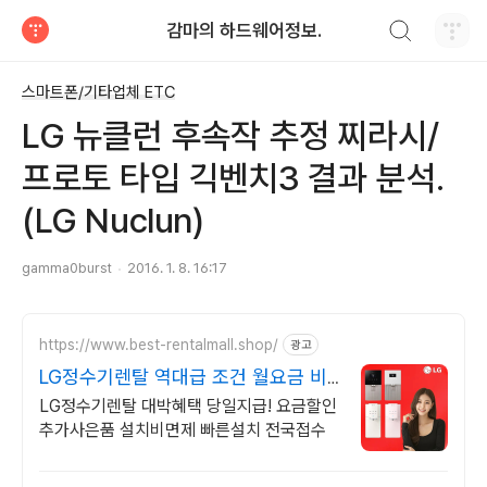
검색하기
감마의 하드웨어정보.
티스토리
스마트폰/기타업체 ETC
LG 뉴클런 후속작 추정 찌라시/
프로토 타입 긱벤치3 결과 분석.
(LG Nuclun)
gamma0burst
2016. 1. 8. 16:17
https://www.best-rentalmall.shop/
광고
LG정수기렌탈 역대급 조건 월요금 비
교
LG정수기렌탈 대박혜택 당일지급! 요금할인
추가사은품 설치비면제 빠른설치 전국접수