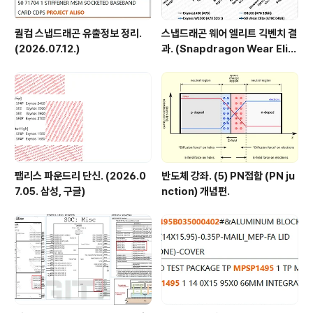
퀄컴 스냅드래곤 유출정보 정리.
스냅드래곤 웨어 엘리트 긱벤치 결
(2026.07.12.)
과. (Snapdragon Wear Elit
e, SW6100?)
팹리스 파운드리 단신. (2026.0
반도체 강좌. (5) PN접합 (PN ju
7.05. 삼성, 구글)
nction) 개념편.