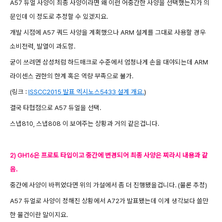
A57 듀얼 사양이 최종 사양이라면 왜 이런 어중간한 사양을 선택했는지가 의
문인데 이 정도로 추정할 수 있겠지요.
개발 시점에 A57 쿼드 사양을 계획했으나 ARM 설계를 그대로 사용할 경우
소비전력, 발열이 과도함.
굳이 쓰려면 삼성처럼 하드매크로 수준에서 엄청나게 손을 대야되는데 ARM
라이센스 권한의 한계 혹은 역량 부족으로 불가.
(링크 :
ISSCC2015 발표 엑시노스5433 설계 개요.
)
결국 타협점으로 A57 듀얼을 선택.
스냅810, 스냅808 이 보여주는 상황과 거의 같은겁니다.
2) GH16은 프로토 타입이고 중간에 변경되어 최종 사양은 찌라시 내용과 같
음.
중간에 사양이 바뀌었다면 위의 가설에서 좀 더 진행됐을겁니다. (물론 추정
)
A57 듀얼로 사양이 정해진 상황에서 A72가 발표됐는데 이게 생각보다 쓸만
한 물건이란 말이지요.