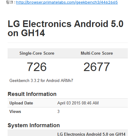
링크 :
http://browser.primatelabs.com/geekbench3/4462665