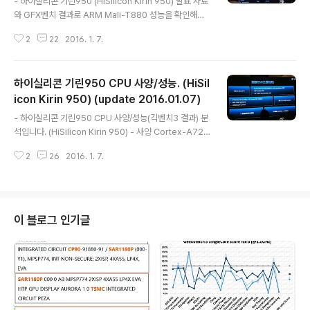
- 하이실리콘 기린950 (HiSilicon Kirin 950) 발표 자료
와 GFX벤치 결과로 ARM Mali-T880 성능을 확인해보
겠습니다. (링크 : https://gfxbench.com/device.jsp?
2
22
2016. 1. 7.
benchmark=gfxgen&os=Android&api=gl&D=Hu
awei+NXT-AL10&testgroup=overall) 기린950의
다른 부분은 따로 다룰 예정입니다. - 화웨이 발표 자료 화
하이실리콘 기린950 CPU 사양/성능. (HiSil
웨이에서 기린950를 발표하면서 인터넷상에 사진이 여럿
올라왔지만 여기서는 GPU 성능 관련된 것만 보겠습니다.
icon Kirin 950) (update 2016.01.07)
글 내용
Mali-T880MP4 900MHz 맨해튼 오프스크린 18 fps
- 하이실리콘 기린950 CPU 사양/성능(긱벤치3 결과) 분
티렉스 오프스크린 약 34 fps (기린930 GPU 클럭이 68
석입니다. (HiSilicon Kirin 950) - 사양 Cortex-A72
0MHz 였군요.) GPU 연산성능은 T628MP4 68..
2.3GHz 쿼드코어 + Cortex-A53 1.8GHz 쿼드코어. L
2
26
2016. 1. 7.
PDDR3/4 지원. Mali-T880MP4 900MHz LTE Cat.
6 모뎀. (원칩) TSMC 16FF+ 공정 ISP 성능이나 CAM
(ERA) 성능같은 것도 있는데 만드는 입장에서는 중요한데
쓰는 입장에서는 그 정도로 중요하지는 않단 말이지요. GP
U 얘기는 이전 포스팅 참고. (링크 : 하이실리콘 기린950
이 블로그 인기글
GFX벤치 분석. (HiSilicon Kirin 950, Mali-T880)) (링
크 : http://pc.watch.impress.co.jp/docs/news/ev
ent/20160106..