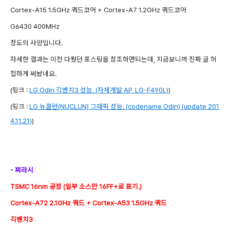
Cortex-A15 1.5GHz 쿼드코어 + Cortex-A7 1.2GHz 쿼드코어
G6430 400MHz
정도의 사양입니다.
자세한 결과는 이전 다뤘던 포스팅을 참조하면되는데, 지금보니까 진짜 글 허
접하게 써놨네요.
(링크 :
LG Odin 긱벤치3 성능. (자체개발 AP, LG-F490L)
)
(링크 :
LG 뉴클런(NUCLUN) 그래픽 성능. (codename Odin) (update 201
4.11.21)
)
- 찌라시
TSMC 16nm 공정 (일부 소스만 16FF+로 표기.)
Cortex-A72 2.1GHz 쿼드 + Cortex-A53 1.5GHz 쿼드
긱벤치3