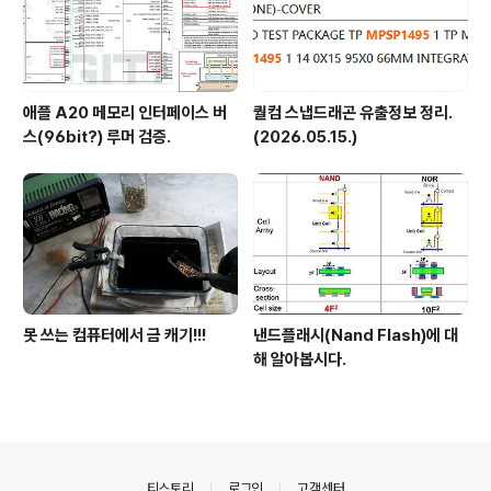
애플 A20 메모리 인터페이스 버
퀄컴 스냅드래곤 유출정보 정리.
스(96bit?) 루머 검증.
(2026.05.15.)
못 쓰는 컴퓨터에서 금 캐기!!!
낸드플래시(Nand Flash)에 대
해 알아봅시다.
의안내
티스토리
로그인
고객센터