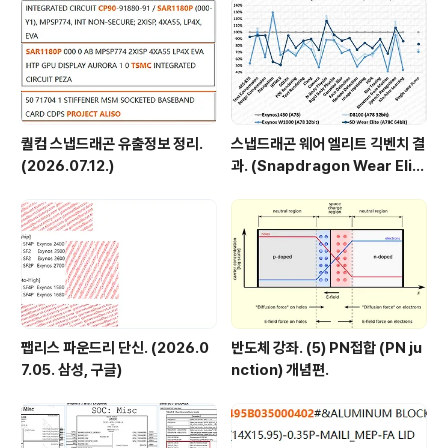
같은 아키텍처입니다. 다른 아키텍처와의 ..
퀄컴 스냅드래곤 유출정보 정리.
스냅드래곤 웨어 엘리트 긱벤치 결
(2026.07.12.)
과. (Snapdragon Wear Elit
e, SW6100?)
팹리스 파운드리 단신. (2026.0
반도체 강좌. (5) PN접합 (PN ju
7.05. 삼성, 구글)
nction) 개념편.