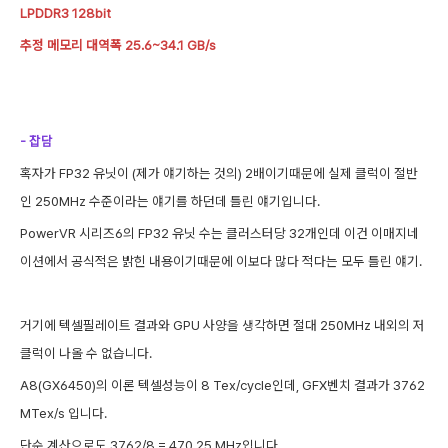
LPDDR3 128bit
추정 메모리 대역폭 25.6~34.1 GB/s
- 잡담
혹자가 FP32 유닛이 (제가 얘기하는 것의
) 2배이기때문에 실제 클럭이 절반
인 250MHz 수준이라는 얘기를 하던데 틀린 얘기입니다.
PowerVR 시리즈6의
FP32 유닛 수는
클러스터당 32개인데 이건 이매지네
이션에서 공식적은 밝힌 내용이기때문에 이보다 많다 적다는 모두 틀린 얘기.
거기에 텍셀필레이트 결과와 GPU 사양을 생각하면 절대 250MHz 내외의 저
클럭이 나올 수 없습니다.
A8(GX6450)의 이론 텍셀성능이 8 Tex/cycle인데, GFX벤치 결과가 376
2
MTex/s 입니다.
단순 계산으로도 3762/8 = 470.25 MHz입니다.