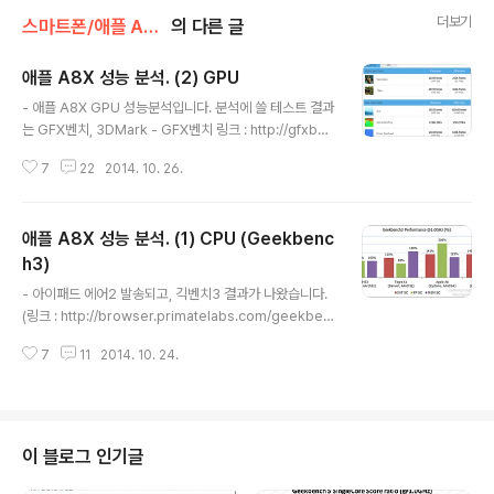
더보기
스마트폰/애플 APPLE
의 다른 글
애플 A8X 성능 분석. (2) GPU
글 내용
- 애플 A8X GPU 성능분석입니다. 분석에 쓸 테스트 결과
는 GFX벤치, 3DMark - GFX벤치 링크 : http://gfxben
ch.com/device.jsp?benchmark=gfx30&os=iOS
7
22
2014. 10. 26.
&api=gl&D=Apple%20iPad%20Air%202 맨해튼
오프스크린 : 32.7 fps 티렉스 오프스크린 : 72.0 fps AL
U 오프스크린 : 184.3 fps 텍셀 필레이트 : 7607 MTe
애플 A8X 성능 분석. (1) CPU (Geekbenc
x/s - 3DMark 링크 : http://www.futuremark.com/h
ardware/mobile/Apple+iPad+Air+2/review Ice
h3)
글 내용
Storm Unlimited Graphic score : 31435 이 점수는
- 아이패드 에어2 발송되고, 긱벤치3 결과가 나왔습니다.
그대로 믿기 힘듭니다. 최대 결과가 아닐 가능성이 높습니
(링크 : http://browser.primatelabs.com/geekben
다. 아..
ch3/1078189) 유출대로 램 2GB, A8X는 트리플 코어
7
11
2014. 10. 24.
로 나옵니다. L2 캐시가 2MB로 A8의 두 배입니다. - 클
럭당성능 비교. 긱벤치3 (Geekbench3) A8 : http://br
owser.primatelabs.com/geekbench3/831873 등
A8X : http://browser.primatelabs.com/geekben
ch3/1079490 등 1. 정수 싱글코어 동클럭성능 비교해서
이 블로그 인기글
A8과 오차범위 동급입니다. A8과 같은 아키텍처입니다.
2. 부동소수점 부동소수점 결과도 정수와 같습니다. A8과