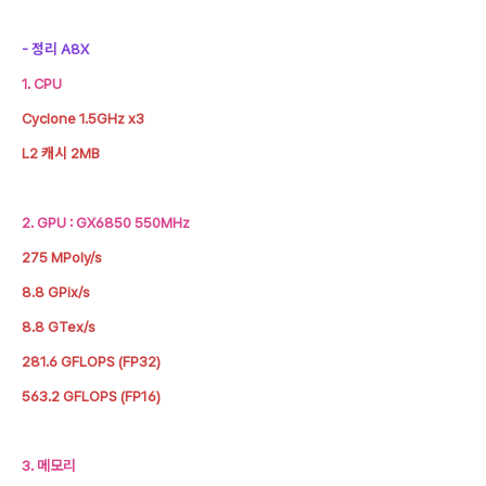
- 정리
A8X
1. CPU
Cyclone 1.5GHz x3
L2 캐시 2MB
2. GPU : GX6850 550MHz
275 MPoly/s
8.8 GPix/s
8.8 GTex/s
281.6
GFLOPS (FP32)
563.2 GFLOPS (FP16)
3. 메모리