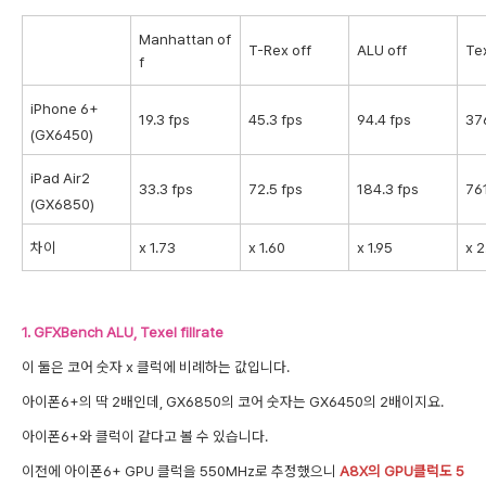
Manhattan
of
T-Rex off
ALU off
Tex
f
iPhone 6+
19.3
fps
45.3 fps
94.4 fps
37
(GX6450)
iPad Air2
33.3 fps
72.5 fps
184.3 fps
76
(GX6850
)
차이
x 1.73
x 1.60
x 1.95
x 2
1. GFXBench ALU, Texel fillrate
이 둘은 코어 숫자 x 클럭에 비례하는 값입니다.
아이폰6+의 딱 2
배인데, GX6850의 코어 숫자는 GX6450의 2
배이지요.
아이폰6+와 클럭이 같다고 볼 수 있습니다.
이전에 아이폰6+ GPU 클럭을 550MHz로 추정했으니
A8X의 GPU클럭도 5