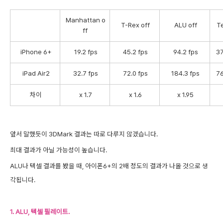
Manhattan o
T-Rex off
ALU off
Te
ff
iPhone 6+
19.2 fps
45.2 fps
94.2 fps
37
iPad Air2
32.7 fps
72.0 fps
184.3 fps
76
차이
x 1.7
x 1.6
x 1.95
앞서 말했듯이 3DMark 결과는 따로 다루지 않겠습니다.
최대 결과가 아닐 가능성이 높습니다.
ALU나 텍셀 결과를 봤을 때, 아이폰6+의 2배 정도의 결과가 나올 것으로 생
각됩니다.
1. ALU, 텍셀 필레이트.