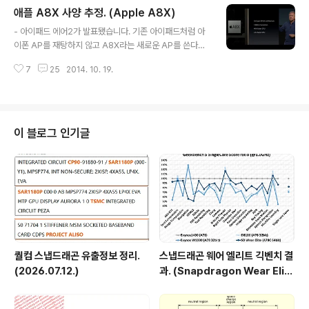
애플 A8X 사양 추정. (Apple A8X)
A8X : http://browser.primatelabs.com/geekben
글 내용
ch3/1079490 등 1. 정수 싱글코어 동클럭성능 비교해서
- 아이패드 에어2가 발표됐습니다. 기존 아이패드처럼 아
A8과 오차범위 동급입니다. A8과 같은 아키텍처입니다.
이폰 AP를 재탕하지 않고 A8X라는 새로운 AP를 쓴다고
2. 부동소수점 부동소수점 결과도 정수와 같습니다. A8과
했습니다. (간만에 보는 Ax 시리즈.) 애플 발표 성능을 보
같은 아키텍처입니다. 다른 아키텍처와의 ..
7
25
2014. 10. 19.
고 간단히 사양 추정해보겠습니다. - 애플 발표 내용. 트랜
지스터가 30억개. CPU 성능 1.4배 GPU 성능 2.5배 A8
때는 20억개라고 했습니다. 1.5배로 늘었는데 아마 대부분
GPU 강화쪽에 들어갔을겁니다. 그렇지 않고서야 GPU 성
능이 2.5배나 증가할 방법이 없으니까요. - 성능 향상 기준
이 블로그 인기글
이 무엇인가. CPU를 보면, 아이패드 에어가 8배(왼쪽), 이
번 에어2가 12배(오른쪽) 입니다. 에어2는 에어대비 1.5배
네요. GPU를 보면, 아이패드 에어가 72배(왼쪽), 이번 에
어2가 180배(오른쪽) 입니다. 에어2는 ..
퀄컴 스냅드래곤 유출정보 정리.
스냅드래곤 웨어 엘리트 긱벤치 결
(2026.07.12.)
과. (Snapdragon Wear Elit
e, SW6100?)