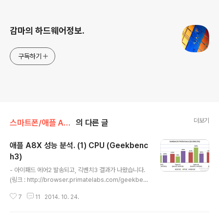
로그 정보
감마의 하드웨어정보.
구독하기
더보기
스마트폰/애플 APPLE
의 다른 글
애플 A8X 성능 분석. (1) CPU (Geekbenc
h3)
글 내용
- 아이패드 에어2 발송되고, 긱벤치3 결과가 나왔습니다.
(링크 : http://browser.primatelabs.com/geekben
ch3/1078189) 유출대로 램 2GB, A8X는 트리플 코어
7
11
2014. 10. 24.
로 나옵니다. L2 캐시가 2MB로 A8의 두 배입니다. - 클
럭당성능 비교. 긱벤치3 (Geekbench3) A8 : http://br
owser.primatelabs.com/geekbench3/831873 등