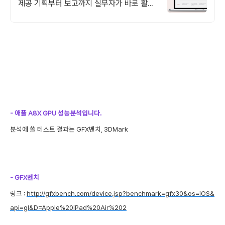
제공 기획부터 보고까지 실무자가 바로 활용
할 수 있는 서
- 애플 A8X GPU 성능분석입니다.
분석에 쓸 테스트 결과는 GFX벤치, 3DMark
- GFX벤치
링크 :
http://gfxbench.com/device.jsp?benchmark=gfx30&os=iOS&
api=gl&D=Apple%20iPad%20Air%202