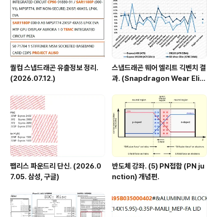
A8 과 큰 차이가 나지 않는게 의문입니다만, 부동소수점
연산의 비중..
퀄컴 스냅드래곤 유출정보 정리.
스냅드래곤 웨어 엘리트 긱벤치 결
(2026.07.12.)
과. (Snapdragon Wear Elit
e, SW6100?)
팹리스 파운드리 단신. (2026.0
반도체 강좌. (5) PN접합 (PN ju
7.05. 삼성, 구글)
nction) 개념편.