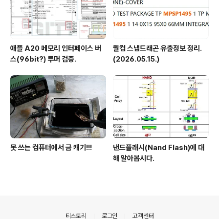
애플 A20 메모리 인터페이스 버
퀄컴 스냅드래곤 유출정보 정리.
스(96bit?) 루머 검증.
(2026.05.15.)
못 쓰는 컴퓨터에서 금 캐기!!!
낸드플래시(Nand Flash)에 대
해 알아봅시다.
의안내
티스토리
로그인
고객센터