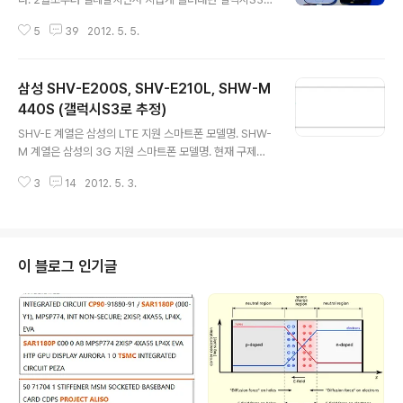
910/photogallery/sc06d_0-17.jpg.html) 배터리 21
스펙 추정도 오늘로 끝입니다. (물론 LTE 모델 얘기는 제
00mAh - 한국 3G 버전 - 엑시노스441..
5
39
2012. 5. 5.
외.ㅋ 나올 때까지 계속됩니다.) 국내, 해외의 각종 매체들
이 무차별적으로 루머를 퍼다나르고 올리는걸 비판적으로
봤던 입장인만큼 그동안 썼던 추정이 실제와 얼마나 맞고
삼성 SHV-E200S, SHV-E210L, SHW-M
얼마나 다른지 확인해보겠습니다. (반성의 시간. ㅜㅜ) (출
처 : Anandtech) (디자인은 이 정도면 괜찮은 것 같은데...
440S (갤럭시S3로 추정)
글 내용
약간 모토글램스러워서 그렇지...) - CPU 엑시노스 4412
SHV-E 계열은 삼성의 LTE 지원 스마트폰 모델명. SHW-
Cortex-A9 기반 1.4GHz 쿼드코어. 삼성 32nm HKM
M 계열은 삼성의 3G 지원 스마트폰 모델명. 현재 구제적
G LP 공정. 아이패드2 의 경우를 보면 AP 공정이 45nm
인 정보가 잡힌건 4가지. - SHV-E170 http://www.glb
에서 32nm 로 바뀌었다고, 사용시간이 막 늘어..
3
14
2012. 5. 3.
enchmark.com/phonedetails.jsp?D=Samsung+
SHV-E170&benchmark=glpro21 이건 이전에도 다
뤘습니다. (갤럭시S3 LTE(가칭)에는 스냅드래곤S4가 탑
재될듯 합니다.) 스냅드래곤S4 (MSM8960) 이지만, 96
0x540 이란 해상도로 봐서는 갤럭시S3 가능성은 없어보
이 블로그 인기글
입니다. 이전과 바뀐건, SKT, KT 용 두가지라는 것. - SH
V-E200S http://www.glbenchmark.com/phoned
etails.jsp?benchmark=glpro21&D=Samsun..