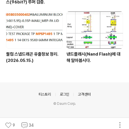
스(96bit?) 루머 검증.
퀄컴 스냅드래곤 유출정보 정리.
낸드플래시(Nand Flash)에 대
(2026.05.15.)
해 알아봅시다.
의안내
티스토리
로그인
고객센터
© Daum Corp.
9
34