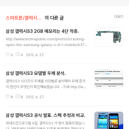
더보기
스마트폰/갤럭시S3 Galaxy S3
의 다른 글
삼성 갤럭시S3 2GB 메모리는 4단 적층.
글 내용
http://www.techrepublic.com/photos/cracking-
open-the-samsung-galaxy-s-iii-t-mobile/6370
767?seq=59&tag=siu-container;thumbnail-vie
6
4
2012. 6. 27.
w-selector 미국판 갤럭시S3 분해샷입니다. (T-Mobil
e) 미국판 갤럭시S3는 스냅드래곤S4 탑재에 메모리가 2
GB 입니다. 스냅드래곤S4 라는 원칩 솔루션 덕에 칩 구성
삼성 갤럭시S3 모델별 두께 분석.
은 간소합니다. 중앙 좌측의 스냅드래곤S4, 바로 우측에
글 내용
낸드플래시. 위쪽은 전원관리칩. 스냅드래곤S4 위에 PoP
갤럭시S3 시리즈의 두께를 사양별로 분석해서 두께 증가
된 메모리. K3PE0E000A XGC2 스펙표를 보면 다음과
의 원인이 무엇인지 확인해보겠습니다. - 미국 http://ww
같습니다. (2012년 상반기) - K3PE0E000A XGC2 2
w.samsung.com/us/topic/our-galaxy-smartpho
GB 4단적층 1066Mbps (갤럭시S3 에서 106..
8
8
2012. 6. 27.
nes AT&T 를 비롯한 5개 통신사가 확인되었는데, 스펙
은 모두 동일합니다. 스냅드래곤S4 + 램 2GB AP 1칩. 두
께는 0.34인치 = 8.6mm 입니다. 배터리 2100mAh -
삼성 갤럭시S3 공식 발표. 스펙 추정과 비교.
일본 스냅드래곤S4 + 램 2GB AP 1칩. 두께 9.0mm 다
글 내용
른 제품과의 차이라면, 일본판 DMB인 원세그를 지원합니
국내시간으로 5월 4일, 갤럭시S3 가 정식 발표되었습니
다. (http://k-tai.impress.co.jp/img/ktw/docs/532/
다. 2월초부터 설레발치면서 지겹게 올려대던 갤럭시S3