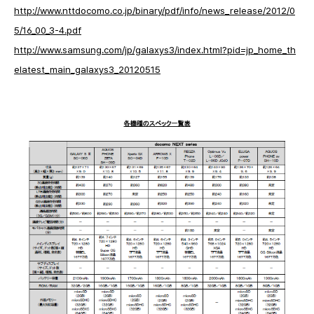
http://www.nttdocomo.co.jp/binary/pdf/info/news_release/2012/0
5/16_00_3-4.pdf
http://www.samsung.com/jp/galaxys3/index.html?pid=jp_home_th
elatest_main_galaxys3_20120515