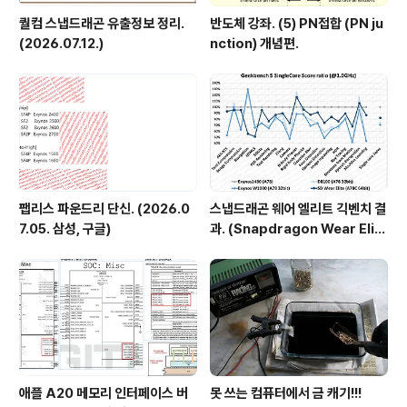
퀄컴 스냅드래곤 유출정보 정리.
반도체 강좌. (5) PN접합 (PN ju
(2026.07.12.)
nction) 개념편.
팹리스 파운드리 단신. (2026.0
스냅드래곤 웨어 엘리트 긱벤치 결
7.05. 삼성, 구글)
과. (Snapdragon Wear Elit
e, SW6100?)
애플 A20 메모리 인터페이스 버
못 쓰는 컴퓨터에서 금 캐기!!!