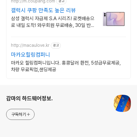
http://m.coupang.com
광고
갤럭시 쿠팡 만족도 높은 리뷰
삼성 갤럭시 자급제 S.A 시리즈! 로켓배송으
로 내일 도착! 와우회원 무료배송, 30일 반
품! 부모님, 키즈폰으로 안심!
http://macaulove.kr
광고
마카오힐링컴퍼니
마카오 힐링컴퍼니입니다. 홍콩달러 환전, 5성급무료제공,
차량 무료픽업,샌딩제공
로그 정보
감마의 하드웨어정보.
구독하기