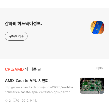
로그 정보
감마의 하드웨어정보.
구독하기
더보기
CPU/AMD
의 다른 글
AMD, Zacate APU 시연회.
글 내용
http://www.anandtech.com/show/3920/amd-be
nchmarks-zacate-apu-2x-faster-gpu-perform
ance-than-core-i5 자카테는 밥캣 기반의 제품으로, 밥
2
0
2010. 9. 14.
캣 기반 제품엔 노트북 타겟의 자카테와 넷북 타겟의 온타
리오가 있습니다. 자카테 + DDR3 싱글채널 시스템의 데