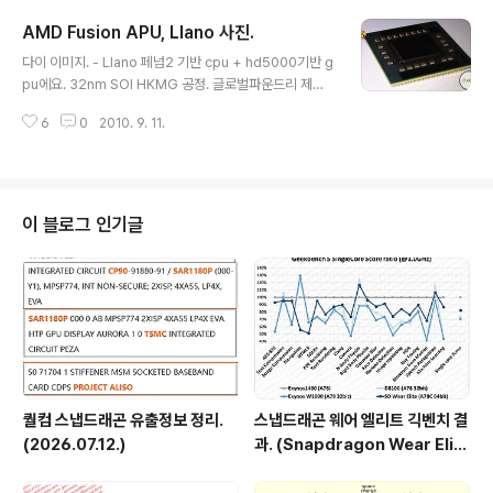
모 시연. 게임 - City of Heroes 설정 - 1024 x 768 로
AMD Fusion APU, Llano 사진.
우 퀄리티 27~34 fps 이 나와서, 14~19 fps 가 나온 i5
글 내용
기반 노트북의 두배 수준의 성능이고, 이는 이전에 동일 사
다이 이미지. - Llano 페넘2 기반 cpu + hd5000기반 g
이트에서 프리뷰했던 샌디브릿지와 동등한 수준의 성능입
pu에요. 32nm SOI HKMG 공정. 글로벌파운드리 제작.
니다.(인텔 샌디브릿지 성능 프리뷰.) 샌디브릿지의 cpu
이전 페넘2가 코어당 L2 캐시 512KB였는데, Llano는 코
클럭이 상당히 높은 등, 자카테에 비해 샌디브릿지 cpu성
6
0
2010. 9. 11.
어당 1MB네요. 그리고 L3 캐시가 없네요. 온타리오와 비
능이 월등하..
교해서보면, gpu는 160sp정도되는듯.
이 블로그 인기글
퀄컴 스냅드래곤 유출정보 정리.
스냅드래곤 웨어 엘리트 긱벤치 결
(2026.07.12.)
과. (Snapdragon Wear Elit
e, SW6100?)