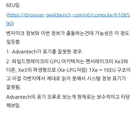
6EU임.
(
https://browser.geekbench.com/v6/compute/61085
90
)
벤치마크 정보와 이번 정보가 충돌하는건데 가능성은 이 정도
일듯함.
1. Advantech가 표기를 잘못한 경우.
2. 와일드캣레이크의 GPU 아키텍처는 팬서레이크의 Xe3와
다른, Xe3의 파생형으로 (Xe-LPG처럼) 1Xe = 16EU 구조이
고
이걸 긱벤치에서 제대로 읽지 못해서 시스템 정보 표기가
잘못됨.
Advantech의 표기 오류로 보는게 현재로는 보수적이고 타당
해보임.