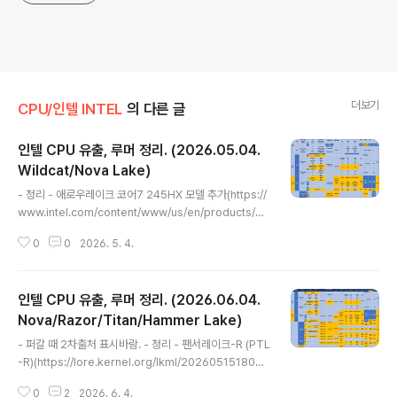
더보기
CPU/인텔 INTEL
의 다른 글
인텔 CPU 유출, 루머 정리. (2026.05.04.
Wildcat/Nova Lake)
글 내용
- 정리 - 애로우레이크 코어7 245HX 모델 추가(https://
www.intel.com/content/www/us/en/products/sk
u/246051/intel-core-7-processor-245hx-24m
0
0
2026. 5. 4.
-cache-up-to-5-10-ghz/specifications.html)이미
코어 울트라5 245HX가 있는데 네이밍을 이런 식으로 하
는게 맞는지 모르겠음.코어 구성, 스펙은 코어 울트라5 23
인텔 CPU 유출, 루머 정리. (2026.06.04.
5HX와 같음.스펙 코드를 보면 SRVFL, SSPEC인데 코어
울트라5 235HX의 스펙코드도 SRVFL임. - 와일드캣레
Nova/Razor/Titan/Hammer Lake)
글 내용
이크 공식 발표. (Wildcat Lake, WCL)(https://newsr
- 퍼갈 때 2차출처 표시바람. - 정리 - 팬서레이크-R (PTL
oom.intel.com/client-computing/intel-launches-
-R)(https://lore.kernel.org/lkml/2026051518022
inte..
4.13818-1-tony.luck@intel.com/)R이 산업등급 동작
0
2
2026. 6. 4.