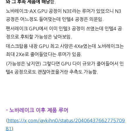
와 그 후속 제품에 해당
함.
노바레이크-AX GPU 공정이 N3E라는 루머가 있었으니 N3
공정은 어느정도 들어맞는데 인텔4 공정은 의문임.
팬서레이크 GPU에서 이미 인텔3 공정이 쓰였는데 인텔4 공
정으로 후퇴할 가능성은 낮아보임.
데스크탑용 내장 GPU 최고 사양은 4Xe였는데 노바레이크는
최대 2Xe로 줄어들었다는 루머가 있음.
(가능성은 낮지만) 그렇다면 GPU 다이 규모가 줄어들어서 인
텔4 공정으로도 괜찮아졌을거란 추측도 가능함.
- 노바레이크 이후 제품 루머
(
https://x.com/jaykihn0/status/20406437662775709
81
)