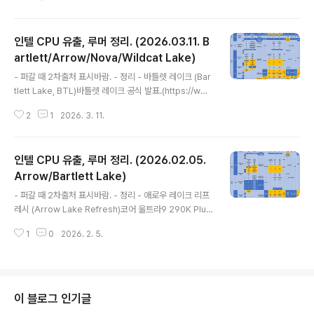
조건이라는데 전장용이나 임베디드로 들어가는 경우가 있
으니 특별히 새삼스러울건 없는 내용. - 노바레이크 (Nov
a Lake, NVL)NVL-HX N2P 공정?TSMC N2P 공정을
인텔 CPU 유출, 루머 정리. (2026.03.11. B
쓴다는 표기인지? - 레이저레이크 (Razor Lake, RZL)(h
ttps://x.com/ZacharyIndy/status/20480880375
artlett/Arrow/Nova/Wildcat Lake)
글 내용
32504396)RZL-AX GPU는 Xe3P 32Xe, 16Xe 구
- 퍼갈 때 2차출처 표시바람. - 정리 - 바틀렛 레이크 (Bar
성이 있다고 함. - 해머레이크 (Hammer Lake, HML)H
tlett Lake, BTL)바틀렛 레이크 공식 발표.(https://ww
ML 테스트칩..
w.intel.com/content/www/us/en/products/detail
2
1
2026. 3. 11.
s/processors/core/edge.html?cid=iosm&sourc
e=twitter&campid=data_center_optimization_%
28dco%29&content=100010015598396&icid=
인텔 CPU 유출, 루머 정리. (2026.02.05.
always-on)제품 리스트, 사양은 유출된 것과 거의 같은
데 유출에 있던 코어5 213PEF가 없음.모델명으로 보아 G
Arrow/Bartlett Lake)
글 내용
PU가 없는 모델인데 임베디드용이라서 검토하다가 출시
- 퍼갈 때 2차출처 표시바람. - 정리 - 애로우 레이크 리프
안 하기로 한건지, 이후에 OEM 등의 형태로 클라이언트
레시 (Arrow Lake Refresh)코어 울트라9 290K Plus
시장에 공급하려는건지 지켜볼 부분...
긱벤치.(https://browser.geekbench.com/v6/cpu/
1
0
2026. 2. 5.
16061603)아키텍처 구분자가 Model 198 Stepping
2 로 애로우레이크와 같음.노스브릿지, 사우스브릿지 구분
자는 285K와 같음. 코어 울트라9 290HX Plus 긱벤치.
(https://browser.geekbench.com/v6/cpu/16075
375)아키텍처 구분자가 Model 198 Stepping 2 로 애
이 블로그 인기글
로우레이크와 같음.노스브릿지, 사우스브릿지 구분자는 2