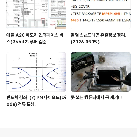
애플 A20 메모리 인터페이스 버
퀄컴 스냅드래곤 유출정보 정리.
스(96bit?) 루머 검증.
(2026.05.15.)
반도체 강좌. (7) PN 다이오드(Di
못 쓰는 컴퓨터에서 금 캐기!!!
ode) 전류 특성.
의안내