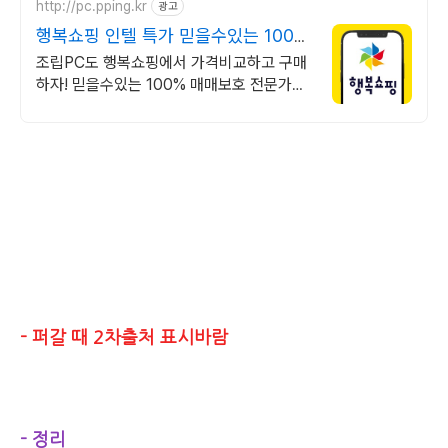
http://pc.pping.kr
광고
행복쇼핑 인텔 특가 믿을수있는 100%
매매보호
조립PC도 행복쇼핑에서 가격비교하고 구매
하자! 믿을수있는 100% 매매보호 전문가의
실시간 조립PC 상담도 받고, 행복쇼핑 특가
상품도 지금 만나 보세요
- 퍼갈 때 2차출처 표시바람
- 정리