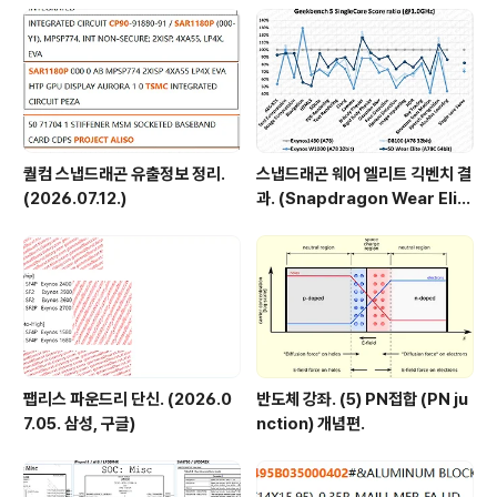
85HX와 같음. 코어 울트라7 270K Plus 상품정보 등록.
(https://www.rutronik24.c..
퀄컴 스냅드래곤 유출정보 정리.
스냅드래곤 웨어 엘리트 긱벤치 결
(2026.07.12.)
과. (Snapdragon Wear Elit
e, SW6100?)
팹리스 파운드리 단신. (2026.0
반도체 강좌. (5) PN접합 (PN ju
7.05. 삼성, 구글)
nction) 개념편.