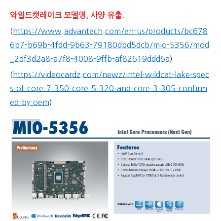
와일드캣레이크 모델명, 사양 유출.
(
https://www.advantech.com/en-us/products/bc678
6b7-b69b-4fdd-9b63-79180dbd5dcb/mio-5356/mod
_2df3d2a8-a7f8-4008-9ffb-af82619ddd6a
)
(
https://videocardz.com/newz/intel-wildcat-lake-spec
s-of-core-7-350-core-5-320-and-core-3-305-confirm
ed-by-oem
)