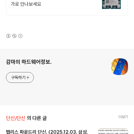
가로 만나보세요
(새창열림)
로그 정보
감마의 하드웨어정보.
구독하기
더보기
단신/단신
의 다른 글
팹리스 파운드리 단신. (2025.12.03. 삼성,