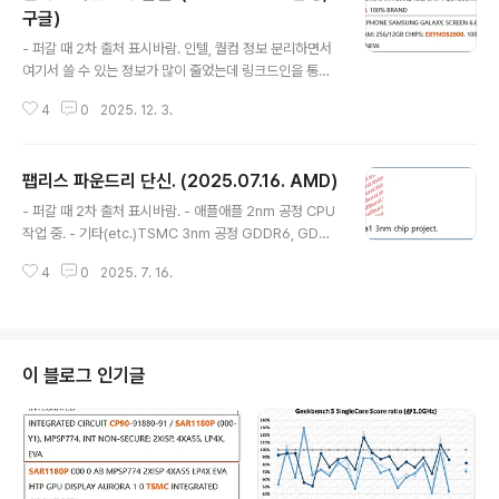
구글)
글 내용
- 퍼갈 때 2차 출처 표시바람. 인텔, 퀄컴 정보 분리하면서
여기서 쓸 수 있는 정보가 많이 줄었는데 링크드인을 통한
유출도 급감해서 포스팅할 분량 확보 자체가 어려움.더 이
4
0
2025. 12. 3.
상 묵혀둘 수 없어서 분량이 부족하지만 일단 포스팅함. -
삼성RISC-V 기반 6G 모뎀 개발 중.삼성은 이미 5G 모뎀
에 RISC-V를 적용해서 새삼스러울건 없고 6G 모뎀 개발
팹리스 파운드리 단신. (2025.07.16. AMD)
중이라는 것도 충분히 예상할 수 있는 내용임. 4nm HBM
글 내용
SoC삼성이 HBM4 로직 다이에 4nm 공정을 사용한다는
- 퍼갈 때 2차 출처 표시바람. - 애플애플 2nm 공정 CPU
건 이미 알려진 내용. 삼성 파운드리 생산 제품.1. IBM 5n
작업 중. - 기타(etc.)TSMC 3nm 공정 GDDR6, GDDR
m AI 가속기 Spyre2. 퀄컴 4nm XR2+코드네임 Halid
7 IP 작업 이력.사전에 IP만 준비해놓는걸 수도 있는데, 게
ay는 SXR2230P (2250P도?), XR Gen2로 알려져있
4
0
2025. 7. 16.
이밍향 3nm GPU를 준비 중이라고 볼 수도 있음. - AMD
고 물류정보 등을 통해 삼성 4nm..
Soundwave GIC, NIC, DSU의 존재로 Soundwave
APU가 ARM 기반인걸 추가 확인.(팹리스, 파운드리 단신.
(2025.05.29. 삼성, AMD, 구글, 미디어텍)) 성능 코어
+효율 코어 구성 확인. Soundwave APU TSMC 3nm
이 블로그 인기글
공정.3nm FinFET이면 TSMC임. - AMD Zen6 관련 내
용먼저 Zen6 기반 클라이언트향 제품 루머를 보겠음. ML
ID 루머를 보면Medusa1(MDS1)..