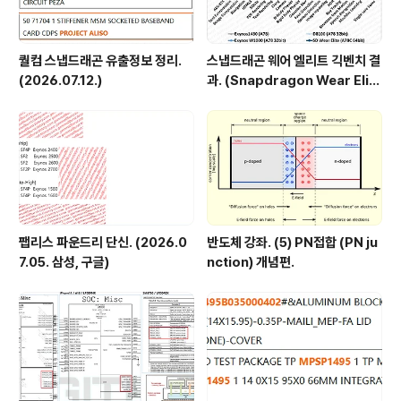
퀄컴 스냅드래곤 유출정보 정리.
스냅드래곤 웨어 엘리트 긱벤치 결
(2026.07.12.)
과. (Snapdragon Wear Elit
e, SW6100?)
팹리스 파운드리 단신. (2026.0
반도체 강좌. (5) PN접합 (PN ju
7.05. 삼성, 구글)
nction) 개념편.