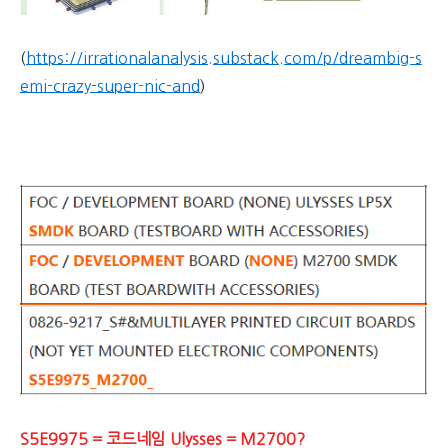
(
https://irrationalanalysis.substack.com/p/dreambig-s
emi-crazy-super-nic-and
)
S5E9975 = 코드네임 Ulysses = M2700?