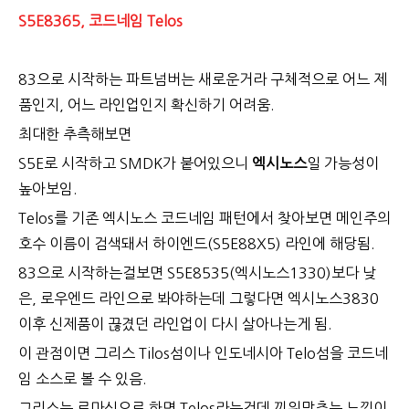
S5E8365, 코드네임 Telos
83으로 시작하는 파트넘버는 새로운거라 구체적으로 어느 제
품인지, 어느 라인업인지 확신하기 어려움.
최대한 추측해보면
S5E로 시작하고 SMDK가 붙어있으니
엑시노스
일 가능성이
높아보임.
Telos를 기존 엑시노스 코드네임 패턴에서 찾아보면 메인주의
호수 이름이 검색돼서 하이엔드(S5E88X5) 라인에 해당됨.
83으로 시작하는걸보면 S5E8535(엑시노스1330)보다 낮
은, 로우엔드 라인으로 봐야하는데 그렇다면 엑시노스3830
이후 신제품이 끊겼던 라인업이 다시 살아나는게 됨.
이 관점이면 그리스 Tilos섬이나 인도네시아 Telo섬을 코드네
임 소스로 볼 수 있음.
그리스는 로마식으로 하면 Telos라는건데 끼워맞추는 느낌이