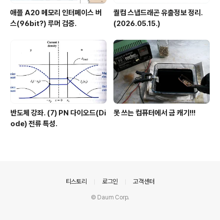
애플 A20 메모리 인터페이스 버
퀄컴 스냅드래곤 유출정보 정리.
스(96bit?) 루머 검증.
(2026.05.15.)
반도체 강좌. (7) PN 다이오드(Di
못 쓰는 컴퓨터에서 금 캐기!!!
ode) 전류 특성.
의안내
티스토리
로그인
고객센터
© Daum Corp.