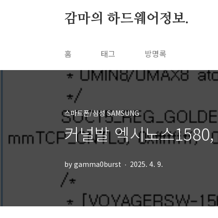
본문 바로가기
감마의 하드웨어정보.
홈
태그
방명록
스마트폰/삼성 SAMSUNG
커널발 엑시노스1580,
by gamma0burst
2025. 4. 9.