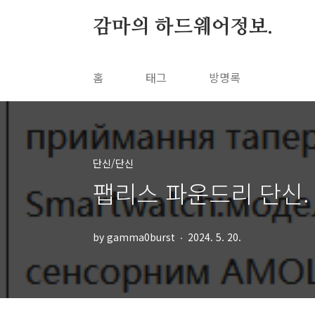
본문 바로가기
감마의 하드웨어정보.
홈
태그
방명록
단신/단신
팹리스 파운드리 단신. (2
by gamma0burst
2024. 5. 20.